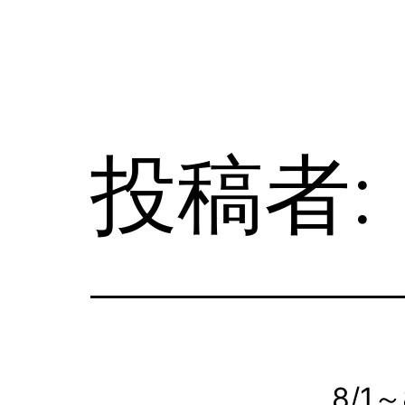
コ
ン
テ
NAKAHARA
ン
SHOPPING
ツ
STREET
投稿者:
へ
ス
キ
ッ
プ
8/1