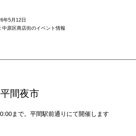
か
ら
26年5月12日
申
:
中原区商店街のイベント情報
し
込
み
開
始：
２
：平間夜市
０
２
0～20:00まで。平間駅前通りにて開催します
６
ブ