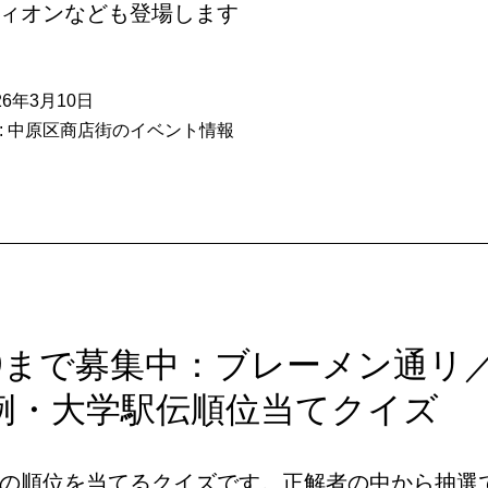
ム
ィオンなども登場します
商
品
26年3月10日
券
:
中原区商店街のイベント情報
/29まで募集中：ブレーメン通リ
例・大学駅伝順位当てクイズ
の順位を当てるクイズです。正解者の中から抽選