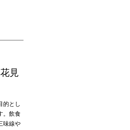
ぎ花見
目的とし
す。飲食
三味線や