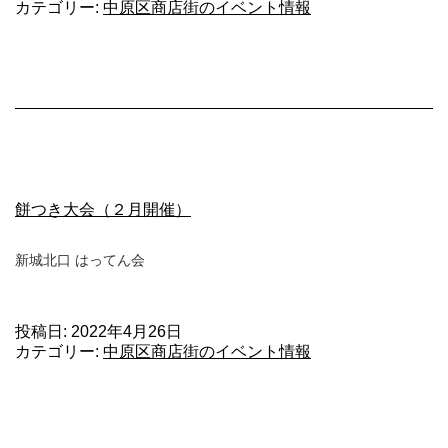
カテゴリー:
中原区商店街のイベント情報
物
花
見
市
（４
月
上
旬
開
餅つき大会（２月開催）
催）
新城北口 はってん会
投稿日:
2022年4月26日
カテゴリー:
中原区商店街のイベント情報