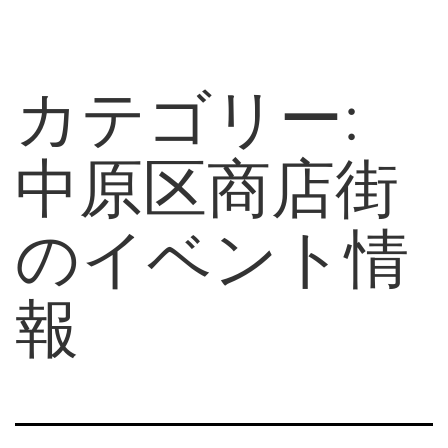
コ
NAKAHARA
ン
SHOPPING
テ
STREET
ン
カテゴリー:
ツ
へ
ス
中原区商店街
キ
ッ
プ
のイベント情
報