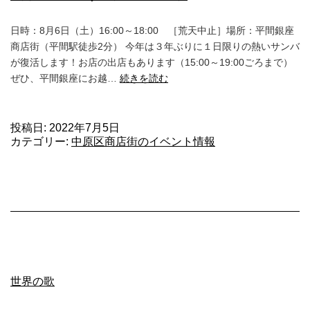
Summer
日時：8月6日（土）16:00～18:00 ［荒天中止］場所：平間銀座
キ
商店街（平間駅徒歩2分） 今年は３年ぶりに１日限りの熱いサンバ
ャ
が復活します！お店の出店もあります（15:00～19:00ごろまで）
ン
平
ぜひ、平間銀座にお越…
続きを読む
ペ
間
ー
銀
ン
座
投稿日:
2022年7月5日
カテゴリー:
中原区商店街のイベント情報
１
ｄ
ａ
ｙ
サ
マ
ー
フ
ェ
世界の歌
ス
タ