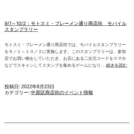
9/1～10/2：モトスミ・ブレーメン通り商店街 モバイル
スタンプラリー
モトスミ・ブレーメン通り商店街では、モバイルスタンプラリー
を９／１～１０／２に実施します。このスタンプラリーは、参加
店でお買い物をしていただき、お店にある二次元コードをスマホ
9/1
などでスキャンしてスタンプを集めるゲームになり…
続きを読む
～
10
モ
投稿日:
2022年8月23日
カテゴリー:
中原区商店街のイベント情報
ト
ス
ミ
ブ
レ
ー
メ