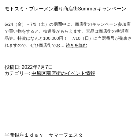
方
モトスミ・ブレーメン通り商店街Summerキャンペーン
教
室
6/24（金）～7/9（土）の期間中に、商店街のキャンペーン参加店
で買い物をすると、抽選券がもらえます。景品は商店街の共通商
品券。特賞はなんと100,000円！ 7/10（日）に当選番号が発表さ
モ
れますので、ぜひ商店街でお…
続きを読む
ト
ス
ミ・
投稿日:
2022年7月7日
カテゴリー:
中原区商店街のイベント情報
ブ
レ
ー
メ
ン
通
り
商
店
平間銀座１ｄａｙ サマーフェスタ
街