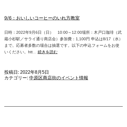
ン
通
9/6：おいしいコーヒーのいれ方教室
り
商
日時：2022年9月6日（日） 10:00～12:00場所：木戸口珈琲（武
店
蔵小杉駅／サライ通り商店会）参加費：1,100円 申込は8/17（水）
まで。応募者多数の場合は抽選です。以下の申込フォームをお使
モ
9/6：
いください。htt…
続きを読む
バ
お
イ
い
ル
し
ス
投稿日:
2022年8月5日
カテゴリー:
中原区商店街のイベント情報
い
タ
コ
ン
ー
プ
ヒ
ラ
ー
リ
の
ー
い
れ