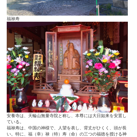
福禄寿
安養寺は、天輪山無量寺院と称し、本尊には大日如来を安置し
ている。
福禄寿は、中国の神様で、人望を表し、背丈がひくく、頭が長
い。特に、福（幸）禄（特）寿（命）の三つの福徳を授ける神