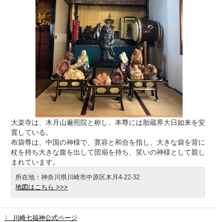
大楽寺は、木月山遍照院と称し、本尊には胎蔵界大日如来を安
置している。
布袋尊は、中国の神様で、寛容と和合を指し、大きな袋を背に
杖を持ち大きな腹を出して団扇を持ち、笑いの神様として親し
まれています。
所在地：神奈川県川崎市中原区木月4-22-32
地図はこちら >>>
〉 川崎七福神公式ページ