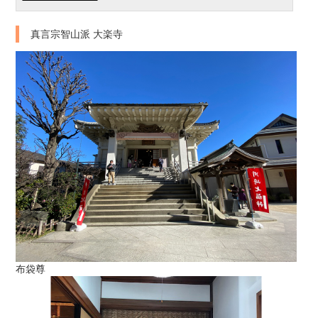
真言宗智山派 大楽寺
布袋尊