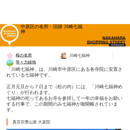
コ
NAKAHARA
ン
SHOPPING
テ
STREET
ン
中原区の名所・旧跡 川崎七福
ツ
神
へ
ス
キ
桜の名所
川崎七福神
ッ
等々力緑地
プ
「川崎七福神」は、川崎市中原区にある各寺院に安置さ
れている七福神です。
正月元旦から７日まで（松の内）には、「川崎七福神め
ぐり」が行われます。
七福神の祀ってあるお寺を参拝して一年の幸福をお願い
する行事で、この期間のみ七福神が御開帳されていま
す。
真言宗豊山派 大楽院