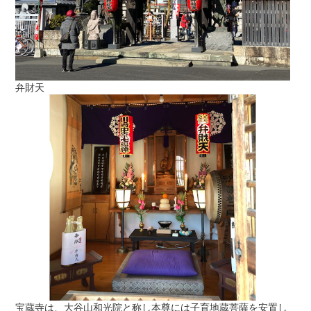
弁財天
宝蔵寺は、大谷山和光院と称し本尊には子育地蔵菩薩を安置し