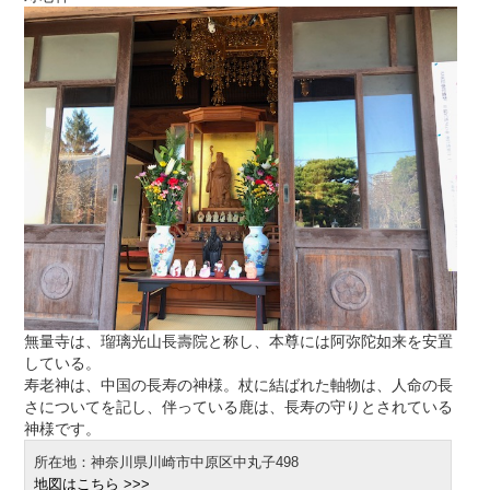
無量寺は、瑠璃光山長壽院と称し、本尊には阿弥陀如来を安置
している。
寿老神は、中国の長寿の神様。杖に結ばれた軸物は、人命の長
さについてを記し、伴っている鹿は、長寿の守りとされている
神様です。
所在地：神奈川県川崎市中原区中丸子498
地図はこちら >>>