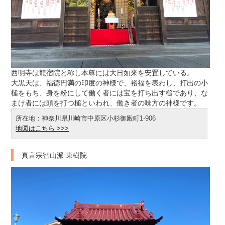
西明寺は龍宿院と称し本尊には大日如来を安置している。
大黒天は、福徳円満の印度の神様で、裕福を表わし、打出の小
槌をもち、身を粉にして働く者には宝を打ち出す槌であり、な
まけ者には頭を打つ槌といわれ、働き者の味方の神様です。
所在地：神奈川県川崎市中原区小杉御殿町1-906
地図はこちら >>>
真言宗智山派 東樹院