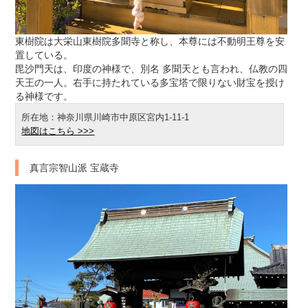
東樹院は大栄山東樹院多聞寺と称し、本尊には不動明王尊を安
置している。
毘沙門天は、印度の神様で、別名 多聞天とも言われ、仏教の四
天王の一人。右手に持たれている多宝塔で限りない財宝を授け
る神様です。
所在地：神奈川県川崎市中原区宮内1-11-1
地図はこちら >>>
真言宗智山派 宝蔵寺