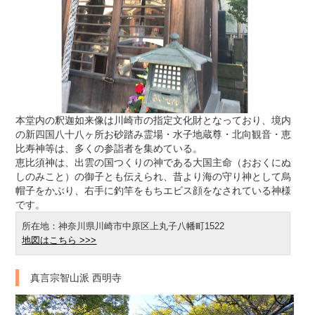
本堂内の釈迦如来像は川崎市の指定文化財となっており、境内
の新四国八十八ヶ所お砂踏み霊場・水子地蔵尊・北向観音・恵
比寿神等は、多くの参詣者を集めている。
恵比須神は、出雲の国つくりの神である大国主命（おおくにぬ
しのみこと）の御子とも伝えられ、昔より海の守り神として烏
帽子をかぶり、右手に釣竿をもちエビス顔をなされている神様
です。
所在地：神奈川県川崎市中原区上丸子八幡町1522
地図はこちら >>>
真言宗智山派 西明寺