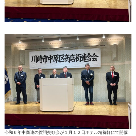
令和６年中商連の賀詞交歓会が１月１２日ホテル精養軒にて開催