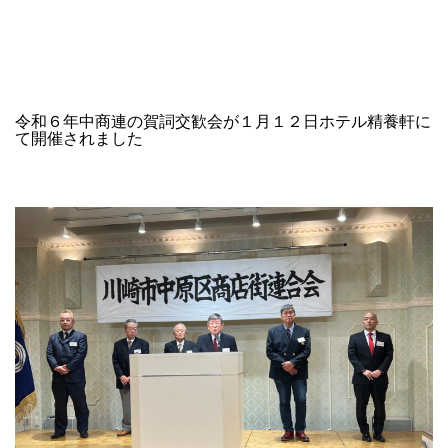
コ
NAKAHARA
ン
SHOPPING
テ
STREET
ン
ツ
令和６年中商連の賀詞交歓会が１月１２日ホテル精養軒に
へ
て開催されました
ス
キ
ッ
プ