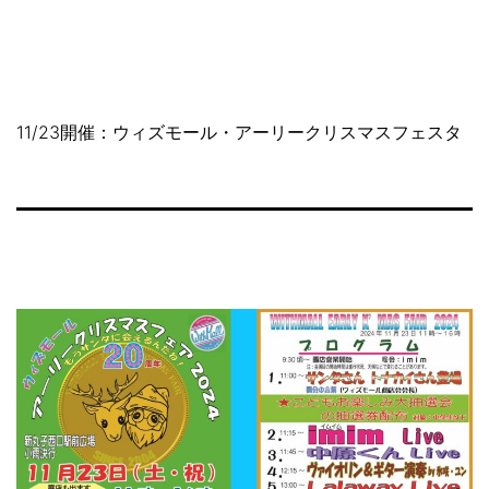
コ
NAKAHARA
ン
SHOPPING
テ
STREET
ン
ツ
11/23開催：ウィズモール・アーリークリスマスフェスタ
へ
ス
キ
ッ
プ