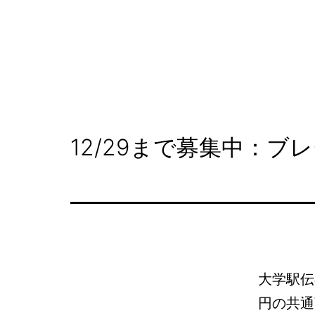
コ
ン
テ
NAKAHARA
ン
SHOPPING
ツ
STREET
へ
12/29まで募集中：
ス
キ
ッ
プ
大学駅伝
円の共通