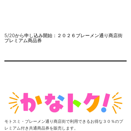
コ
NAKAHARA
ン
SHOPPING
テ
STREET
ン
ツ
5/20から申し込み開始：２０２６ブレーメン通り商店街
へ
プレミアム商品券
ス
キ
ッ
プ
モトスミ・ブレーメン通り商店街で利用できるお得な３０％のプ
レミアム付き共通商品券を販売します。