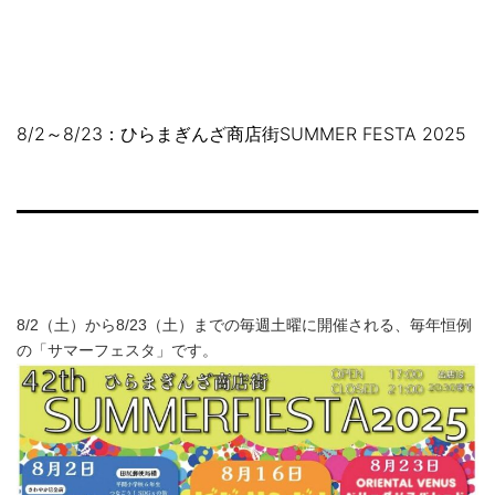
コ
NAKAHARA
ン
SHOPPING
テ
STREET
ン
ツ
8/2～8/23：ひらまぎんざ商店街SUMMER FESTA 2025
へ
ス
キ
ッ
プ
8/2（土）から8/23（土）までの毎週土曜に開催される、毎年恒例
の「サマーフェスタ」です。