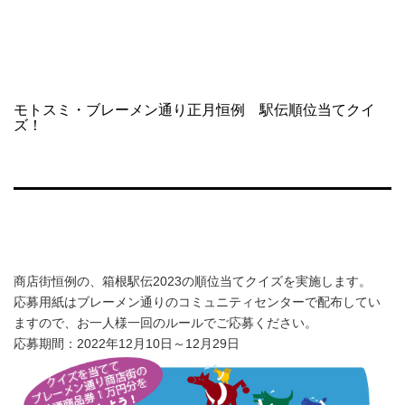
コ
NAKAHARA
ン
SHOPPING
テ
STREET
ン
ツ
モトスミ・ブレーメン通り正月恒例 駅伝順位当てクイ
へ
ズ！
ス
キ
ッ
プ
商店街恒例の、箱根駅伝2023の順位当てクイズを実施します。
応募用紙はブレーメン通りのコミュニティセンターで配布してい
ますので、お一人様一回のルールでご応募ください。
応募期間：2022年12月10日～12月29日