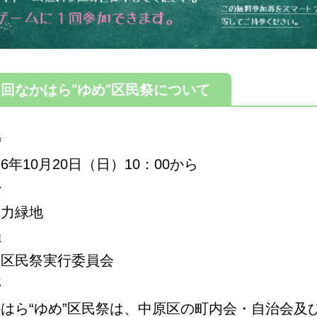
6回なかはら“ゆめ”区民祭について
時
6年10月20日（日）10：00から
場
々力緑地
催
原区民祭実行委員会
要
はら“ゆめ”区民祭は、中原区の町内会・自治会及