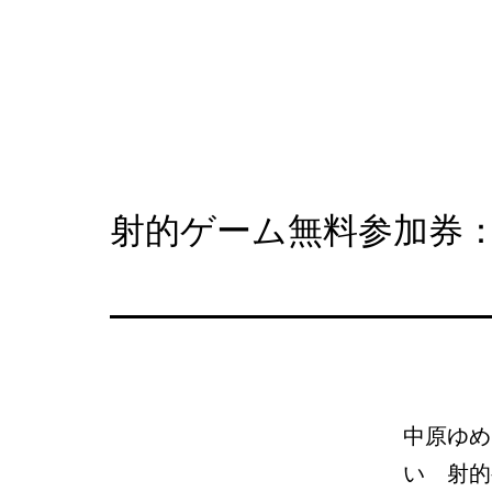
コ
ン
テ
NAKAHARA
ン
SHOPPING
ツ
STREET
へ
射的ゲーム無料参加券：
ス
キ
ッ
プ
中原ゆめ
い 射的