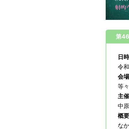
第4
日
令和
会
等
主
中
概
なか