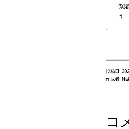
係
う
投稿日:
20
作成者:
Na
コ