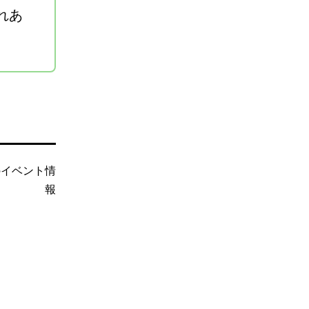
れあ
のイベント情
報