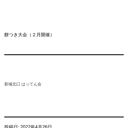
コ
NAKAHARA
ン
SHOPPING
テ
STREET
ン
ツ
餅つき大会（２月開催）
へ
ス
キ
ッ
プ
新城北口 はってん会
投稿日:
2022年4月26日