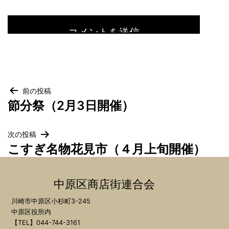
投
前の投稿
節分祭（2月3日開催）
稿
ナ
ビ
次の投稿
こすぎ名物花見市（４月上旬開催）
ゲ
ー
シ
中原区商店街連合会
ョ
川崎市中原区小杉町3-245
ン
中原区役所内
【TEL】044-744-3161