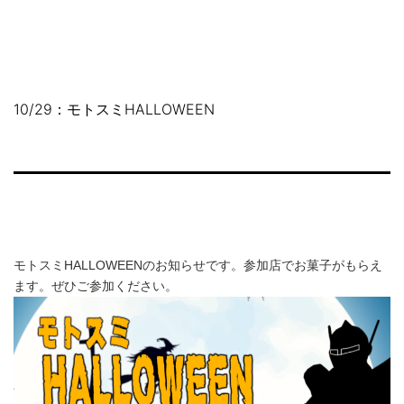
コ
NAKAHARA
ン
SHOPPING
テ
STREET
ン
ツ
10/29：モトスミHALLOWEEN
へ
ス
キ
ッ
プ
モトスミHALLOWEENのお知らせです。参加店でお菓子がもらえ
ます。ぜひご参加ください。