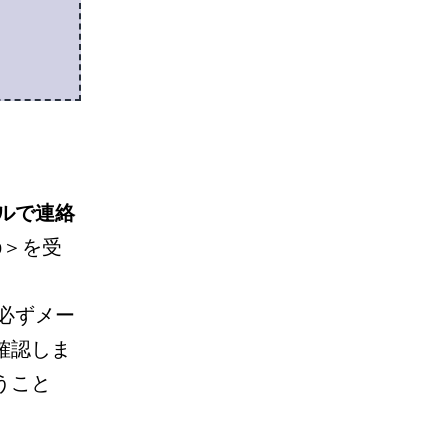
ルで
連絡
jp＞を受
必ずメー
確認しま
うこと