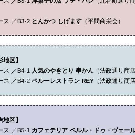
ス ／B3-1
洋菓子の店 プチ・パレ
（北谷町通り
ス ／B3-2
とんかつ しげます
（平間商栄会）
杉地区】
ス ／B4-1
人気のやきとり 串かん
（法政通り商
ス ／B4-2
ペルーレストラン REY
（法政通り商
吉地区】
ス ／B5-1
カフェテリア ペルル・ドゥ・ヴェー