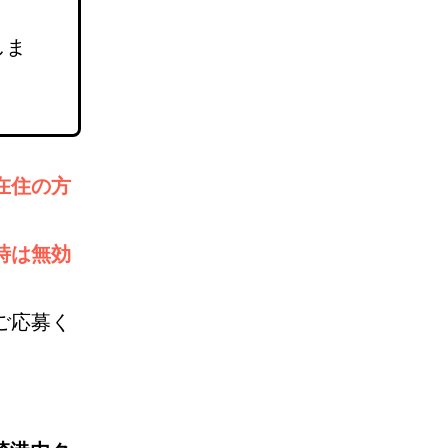
しま
在住の方
時は無効
ご応募く