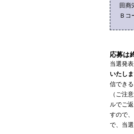
田商
Ｂコー
応募は
当選発表
いたしま
信できる
（ご注意
ルでご返
すので、
で、当選