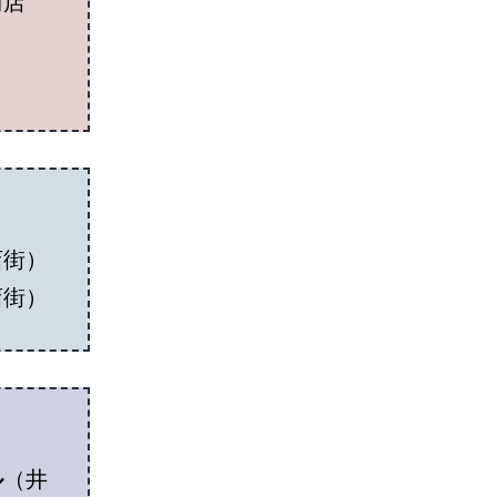
商店
店街）
店街）
ル
（井