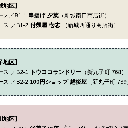
城地区】
ース／B1-1
串揚げ 夕菜
（新城南口商店街）
ス ／B1-2
付麺屋 壱志
（新城西通り商店街）
子地区】
ス ／B2-1
トウヨコランドリー
（新丸子町 768）
ス ／B2-2
100円ショップ 越後屋
（新丸子町 739
川地区】