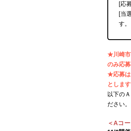
[応
[当
す。
★川崎市
のみ応募
★応募は
とします
以下のＡ
ださい。
＜Aコー