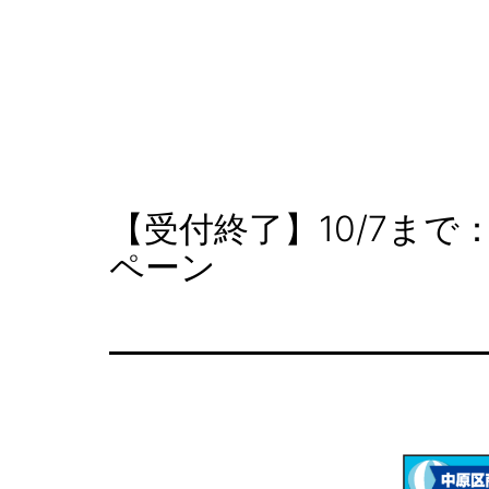
コ
ン
テ
NAKAHARA
ン
SHOPPING
ツ
STREET
へ
【受付終了】10/7ま
ス
ペーン
キ
ッ
プ