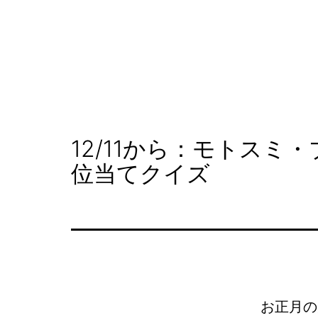
コ
ン
テ
NAKAHARA
ン
SHOPPING
ツ
STREET
へ
12/11から：モトスミ
ス
位当てクイズ
キ
ッ
プ
お正月の