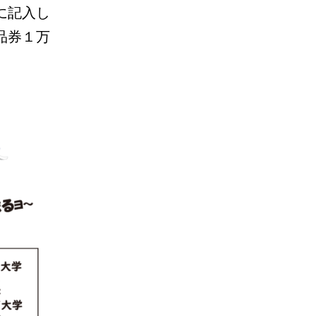
に記入し
品券１万