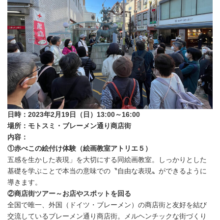
日時：2023年2月19日（日）13:00～16:00
場所：モトスミ・ブレーメン通り商店街
内容：
①赤べこの絵付け体験（絵画教室アトリエ５）
五感を生かした表現」を大切にする同絵画教室。しっかりとした
基礎を学ぶことで本当の意味での〝自由な表現〟ができるように
導きます。
②商店街ツアー～お店やスポットを回る
全国で唯一、外国（ドイツ・ブレーメン）の商店街と友好を結び
交流しているブレーメン通り商店街。メルヘンチックな街づくり