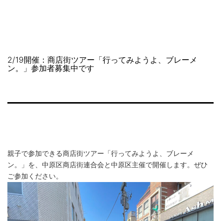
コ
NAKAHARA
ン
SHOPPING
テ
STREET
ン
ツ
2/19開催：商店街ツアー「行ってみようよ、ブレーメ
へ
ン。」参加者募集中です
ス
キ
ッ
プ
親子で参加できる商店街ツアー「行ってみようよ、ブレーメ
ン。」を、中原区商店街連合会と中原区主催で開催します。ぜひ
ご参加ください。