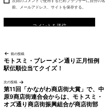
次回のコメントで使用するためブラウザーに自分の名
前、メールアドレス、サイトを保存する。
投
前の投稿
モトスミ・ブレーメン通り正月恒例
稿
駅伝順位当てクイズ！
ナ
ビ
ゲ
次の投稿
第11回「かながわ商店街大賞」で、中
ー
原9商店街連合会からは、モトスミ・
シ
ョ
オズ通り商店街振興組合が商店街部