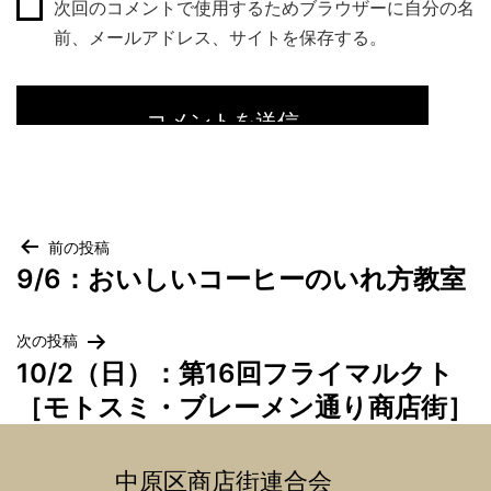
次回のコメントで使用するためブラウザーに自分の名
前、メールアドレス、サイトを保存する。
投
前の投稿
9/6：おいしいコーヒーのいれ方教室
稿
ナ
ビ
次の投稿
10/2（日）：第16回フライマルクト
ゲ
［モトスミ・ブレーメン通り商店街］
ー
シ
ョ
中原区商店街連合会