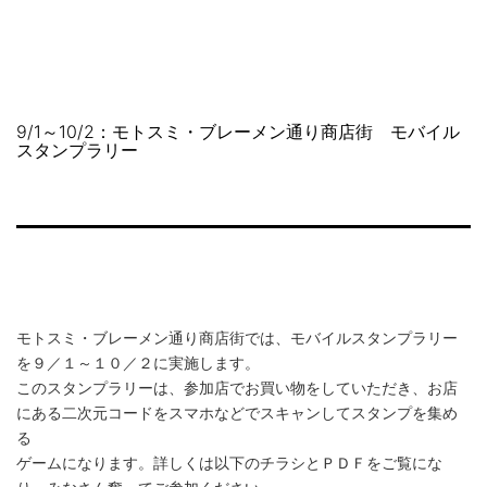
コ
NAKAHARA
ン
SHOPPING
テ
STREET
ン
ツ
9/1～10/2：モトスミ・ブレーメン通り商店街 モバイル
へ
スタンプラリー
ス
キ
ッ
プ
モトスミ・ブレーメン通り商店街では、モバイルスタンプラリー
を９／１～１０／２に実施します。
このスタンプラリーは、参加店でお買い物をしていただき、お店
にある二次元コードをスマホなどでスキャンしてスタンプを集め
る
ゲームになります。詳しくは以下のチラシとＰＤＦをご覧にな